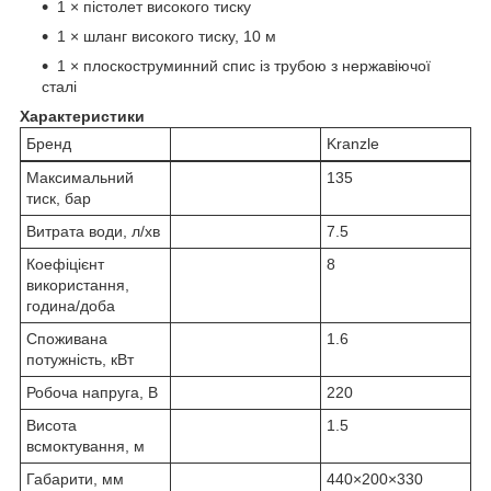
1 × пістолет високого тиску
1 × шланг високого тиску, 10 м
1 × плоскоструминний спис із трубою з нержавіючої
сталі
Характеристики
Бренд
Kranzle
Максимальний
135
тиск, бар
Витрата води, л/хв
7.5
Коефіцієнт
8
використання,
година/доба
Споживана
1.6
потужність, кВт
Робоча напруга, В
220
Висота
1.5
всмоктування, м
Габарити, мм
440×200×330