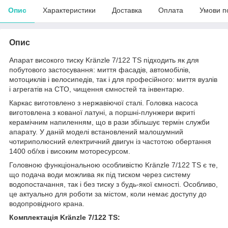
Опис
Характеристики
Доставка
Оплата
Умови п
Опис
Апарат високого тиску Kränzle 7/122 TS підходить як для
побутового застосування: миття фасадів, автомобілів,
мотоциклів і велосипедів, так і для професійного: миття вузлів
і агрегатів на СТО, чищення ємностей та інвентарю.
Каркас виготовлено з нержавіючої сталі. Головка насоса
виготовлена з кованої латуні, а поршні-плунжери вкриті
керамічним напиленням, що в рази збільшує термін служби
апарату. У даній моделі встановлений малошумний
чотириполюсний електричний двигун із частотою обертання
1400 об/хв і високим моторесурсом.
Головною функціональною особливістю Kränzle 7/122 TS є те,
що подача води можлива як під тиском через систему
водопостачання, так і без тиску з будь-якої ємності. Особливо,
це актуально для роботи за містом, коли немає доступу до
водопровідного крана.
Комплектація Kränzle 7/122 TS: