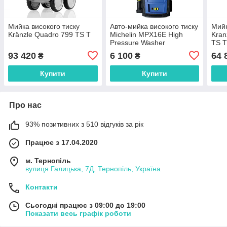
Мийка високого тиску
Авто-мийка високого тиску
Мийк
Kränzle Quadro 799 TS T
Michelin MPX16E High
Kran
Pressure Washer
TS 
93 420
6 100
64 
₴
₴
Купити
Купити
Про нас
93% позитивних з 510 відгуків за рік
Працює з 17.04.2020
м. Тернопіль
вулиця Галицька, 7Д, Тернопіль, Україна
Контакти
Сьогодні працює з 09:00 до 19:00
Показати весь графік роботи