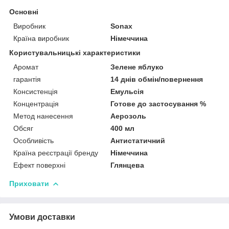
Основні
Виробник
Sonax
Країна виробник
Німеччина
Користувальницькі характеристики
Аромат
Зелене яблуко
гарантія
14 днів обмін/повернення
Консистенція
Емульсія
Концентрація
Готове до застосування %
Метод нанесення
Аерозоль
Обсяг
400 мл
Особливість
Антистатичний
Країна реєстрації бренду
Німеччина
Ефект поверхні
Глянцева
Приховати
Умови доставки