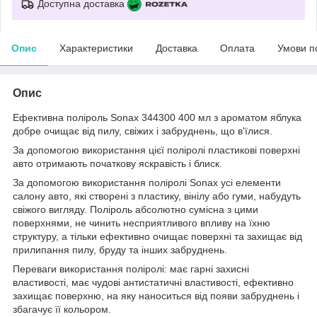
Доступна доставка
Опис
Характеристики
Доставка
Оплата
Умови п
Опис
Ефективна поліроль Sonax 344300 400 мл з ароматом яблука
добре очищає від пилу, свіжих і забруднень, що в'їлися.
За допомогою використання цієї поліролі пластикові поверхні
авто отримають початкову яскравість і блиск.
За допомогою використання поліролі Sonax усі елементи
салону авто, які створені з пластику, вінілу або гуми, набудуть
свіжого вигляду. Поліроль абсолютно сумісна з цими
поверхнями, не чинить несприятливого впливу на їхню
структуру, а тільки ефективно очищає поверхні та захищає від
прилипання пилу, бруду та інших забруднень.
Переваги використання поліролі: має гарні захисні
властивості, має чудові антистатичні властивості, ефективно
захищає поверхню, на яку наноситься від появи забруднень і
збагачує її кольором.