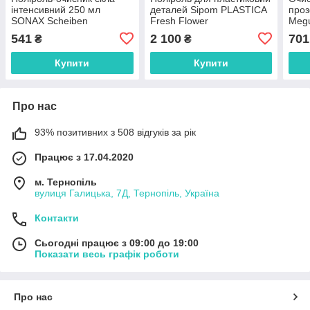
інтенсивний 250 мл
деталей Sipom PLASTICA
проз
SONAX Scheiben
Fresh Flower
Megu
Reinigungs Politur intensiv
Plas
541
2 100
701
₴
₴
Clea
Купити
Купити
Про нас
93% позитивних з 508 відгуків за рік
Працює з 17.04.2020
м. Тернопіль
вулиця Галицька, 7Д, Тернопіль, Україна
Контакти
Сьогодні працює з 09:00 до 19:00
Показати весь графік роботи
Про нас