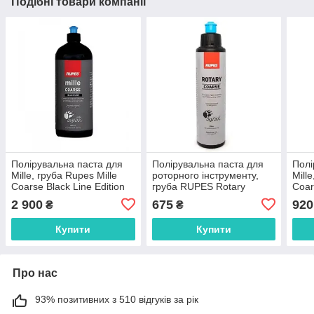
Подібні товари компанії
Полірувальна паста для
Полірувальна паста для
Полі
Mille, груба Rupes Mille
роторного інструменту,
Mill
Coarse Black Line Edition
груба RUPES Rotary
Coar
Coarse, 250 мл
2 900
675
920
₴
₴
Купити
Купити
Про нас
93% позитивних з 510 відгуків за рік