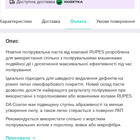
Доступна доставка
Характеристики
Доставка
Оплата
Умови повернення
Опис
Новітня полірувальна паста від компанії RUPES розроблена
для використання спільно з полірувальними машинками
подвійної дії і досягнення максимальної ефективності під час
полірування.
Ідеально підходить для швидкого видалення дефектів на
різних типах лакофарбового покриття. Новий склад пасти
дозволяє досягти найкращого результату полірування при
використанні з поролоновими або вовняними колами RUPES.
DA Coarse має підвищену ступінь абразивності та менше
утворення пилу, а також легко стирається з поверхні ЛКП.
Рекомендується використати спільно з жорстким
полірувальних колом з поролону, вовни або мікрофібри.
Приховати