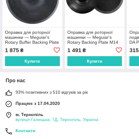
Оправка для роторної
Оправка для роторної
Опр
машинки — Meguiar's
машинки — Meguiar's
подв
Rotary Buffer Backing Plate
Rotary Backing Plate M14
DA P
М14 155 мм. 6" чорна
178 мм. 7" чорна (W68)
70 м
1 875
1 491
315
₴
₴
(WRBP14MM)
Купити
Купити
Про нас
93% позитивних з 510 відгуків за рік
Працює з 17.04.2020
м. Тернопіль
вулиця Галицька, 7Д, Тернопіль, Україна
Контакти