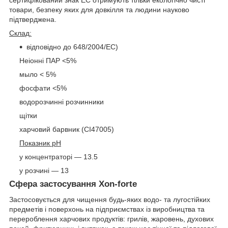
товари, безпеку яких для довкілля та людини науково
підтверджена.
Склад:
відповідно до 648/2004/EС)
Неіонні ПАР <5%
мыло < 5%
фосфати <5%
водорозчинні розчинники
щітки
харчовий барвник (CI47005)
Показник pH
у концентраторі — 13.5
у розчині — 13
Сфера застосування Xon-forte
Застосовується для чищення будь-яких водо- та лугостійких
предметів і поверхонь на підприємствах із виробництва та
перероблення харчових продуктів: грилів, жаровень, духових