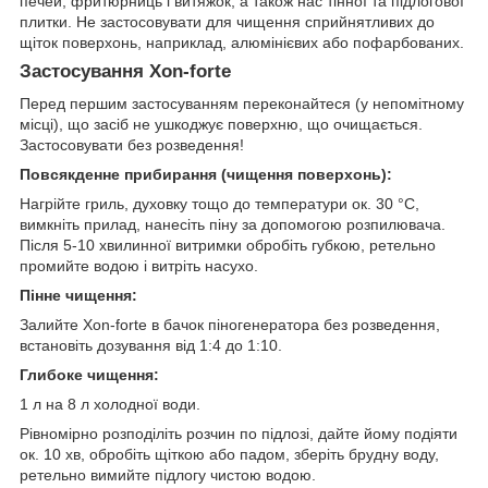
печей, фритюрниць і витяжок, а також нас тінної та підлогової
плитки. Не застосовувати для чищення сприйнятливих до
щіток поверхонь, наприклад, алюмінієвих або пофарбованих.
Застосування Xon-forte
Перед першим застосуванням переконайтеся (у непомітному
місці), що засіб не ушкоджує поверхню, що очищається.
Застосовувати без розведення!
Повсякденне прибирання (чищення поверхонь):
Нагрійте гриль, духовку тощо до температури ок. 30 °C,
вимкніть прилад, нанесіть піну за допомогою розпилювача.
Після 5-10 хвилинної витримки обробіть губкою, ретельно
промийте водою і витріть насухо.
Пінне чищення:
Залийте Xon-forte в бачок піногенератора без розведення,
встановіть дозування від 1:4 до 1:10.
Глибоке чищення:
1 л на 8 л холодної води.
Рівномірно розподіліть розчин по підлозі, дайте йому подіяти
ок. 10 хв, обробіть щіткою або падом, зберіть брудну воду,
ретельно вимийте підлогу чистою водою.