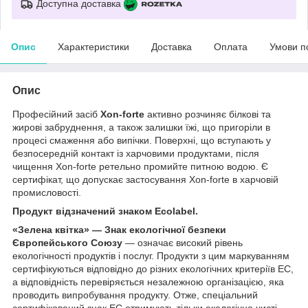
Доступна доставка
Опис
Характеристики
Доставка
Оплата
Умови п
Опис
Професійний засіб
Xon-forte
активно розчиняє білкові та
жирові забруднення, а також залишки їжі, що пригоріли в
процесі смаження або випічки. Поверхні, що вступають у
безпосередній контакт із харчовими продуктами, після
чищення Xon-forte ретельно промийте питною водою. Є
сертифікат, що допускає застосування Xon-forte в харчовій
промисловості.
Продукт відзначений знаком Ecolabel.
«Зелена квітка» — Знак екологічної безпеки
Європейського Союзу
— означає високий рівень
екологічності продуктів і послуг. Продукти з цим маркуванням
сертифікуються відповідно до різних екологічних критеріїв EC,
а відповідність перевіряється незалежною організацією, яка
проводить випробування продукту. Отже, спеціальний
сертифікований знак EC отримують тільки екологічно чисті