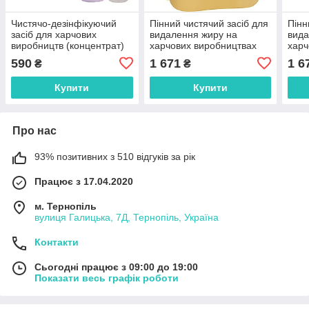
Чистячо-дезінфікуючий
Пінний чистячий засіб для
Пінн
засіб для харчових
видалення жиру на
вида
виробництв (концентрат)
харчових виробництвах
харч
Blutoxol, 1 л, Kiehl's
Xon-forte, 5 л, Kiehl's
Xon-f
590
1 671
1 6
₴
₴
Купити
Купити
Про нас
93% позитивних з 510 відгуків за рік
Працює з 17.04.2020
м. Тернопіль
вулиця Галицька, 7Д, Тернопіль, Україна
Контакти
Сьогодні працює з 09:00 до 19:00
Показати весь графік роботи