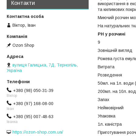
Контакти
використання в екс
та килимових покри
Миючий розчин мож
Віктор, Іван
На натуральних тка
PH у розчині
9
Ozon Shop
Зовнішній вигляд
Рожева густа емуль
вулиця Галицька, 7Д, Тернопіль,
Витрата
Україна
Розведення
50мл. на 1л. води
+380 (98) 050-31-39
200мл. на 10л. вод
Віктор
Запах
+380 (97) 168-08-00
Неймовірний
Іван
Упаковка
+380 (95) 007-48-63
Іванка
1л. каністра
https://ozon-shop.com.ua/
Приготування розч