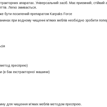
тракторних апаратах. Універсальний засіб. Має приємний, стійкий а
ттів. Легко змивається.
е бути посилений препаратом Karpaks Force
нинах при водному чищенні м'яких меблів необхідно зробити попере
сія
 (метод преспрею)
и (в бак екстракторної машини)
ину для чищення м'яких меблів методом преспрею.