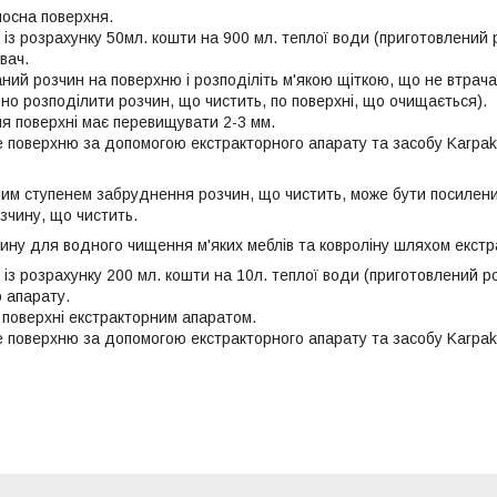
осна поверхня.
із розрахунку 50мл. кошти на 900 мл. теплої води (приготовлений 
вач.
аний розчин на поверхню і розподіліть м'якою щіткою, що не втрач
рно розподілити розчин, що чистить, по поверхні, що очищається).
я поверхні має перевищувати 2-3 мм.
 поверхню за допомогою екстракторного апарату та засобу Karpa
ним ступенем забруднення розчин, що чистить, може бути посилени
зчину, що чистить.
ину для водного чищення м'яких меблів та ковроліну шляхом екстра
із розрахунку 200 мл. кошти на 10л. теплої води (приготовлений р
 апарату.
 поверхні екстракторним апаратом.
 поверхню за допомогою екстракторного апарату та засобу Karpa