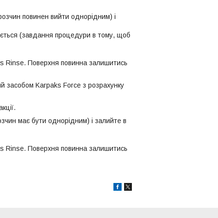
розчин повинен вийти однорідним) і
ається (завдання процедури в тому, щоб
ks Rinse. Поверхня повинна залишитись
й засобом Karpaks Force з розрахунку
кції.
озчин має бути однорідним) і залийте в
ks Rinse. Поверхня повинна залишитись