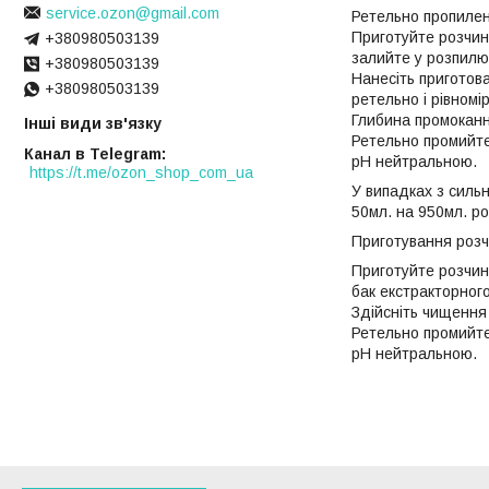
service.ozon@gmail.com
Ретельно пропилен
Приготуйте розчин 
+380980503139
залийте у розпилю
+380980503139
Нанесіть приготов
+380980503139
ретельно і рівномі
Глибина промоканн
Інші види зв'язку
Ретельно промийте
Канал в Telegram
pH нейтральною.
https://t.me/ozon_shop_com_ua
У випадках з силь
50мл. на 950мл. ро
Приготування розч
Приготуйте розчин 
бак екстракторного
Здійсніть чищення
Ретельно промийте
pH нейтральною.