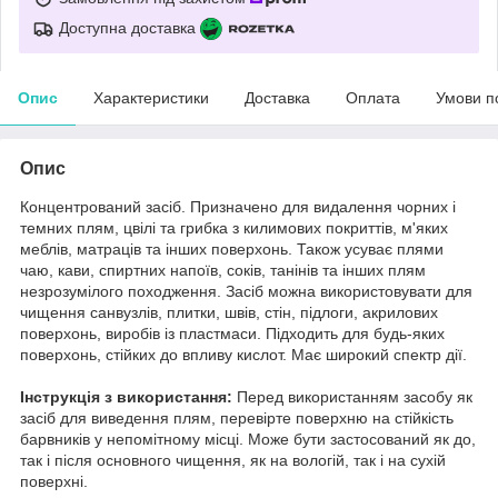
Доступна доставка
Опис
Характеристики
Доставка
Оплата
Умови п
Опис
Концентрований засіб. Призначено для видалення чорних і
темних плям, цвілі та грибка з килимових покриттів, м'яких
меблів, матраців та інших поверхонь. Також усуває плями
чаю, кави, спиртних напоїв, соків, танінів та інших плям
незрозумілого походження. Засіб можна використовувати для
чищення санвузлів, плитки, швів, стін, підлоги, акрилових
поверхонь, виробів із пластмаси. Підходить для будь-яких
поверхонь, стійких до впливу кислот. Має широкий спектр дії.
Інструкція з використання:
Перед використанням засобу як
засіб для виведення плям, перевірте поверхню на стійкість
барвників у непомітному місці. Може бути застосований як до,
так і після основного чищення, як на вологій, так і на сухій
поверхні.