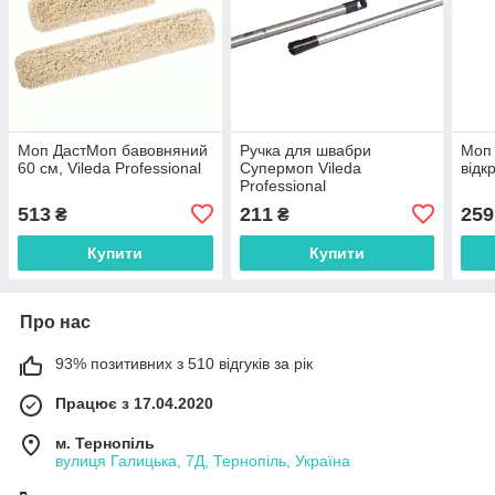
Моп ДастМоп бавовняний
Ручка для швабри
Моп 
60 см, Vileda Professional
Супермоп Vileda
відк
Professional
513
211
259
₴
₴
Купити
Купити
Про нас
93% позитивних з 510 відгуків за рік
Працює з 17.04.2020
м. Тернопіль
вулиця Галицька, 7Д, Тернопіль, Україна