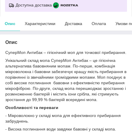
Доступна доставка
Опис
Характеристики
Доставка
Оплата
Умови п
Опис
СуперМоп Антибак – гігієнічний моп для точкової прибирання.
Унікальний склад мопа СуперМоп Антибак – це гігієнічна
альтернатива бавовняним мопам. По-перше, комбінація
мікроволокна і бавовни забезпечує кращу якість прибирання в
порівнянні із звичайними громіздкими мопами. Моп поєднує в
собі високе поглинання бавовни з ефективністю прибирання
мікрофіброю. По-друге, склад мопа перешкоджає зростанню і
розмноженню бактерій і містить іони срібла, які стримують
зростання до 99,99 % бактерій всередині мопа.
Особливості та переваги
- Мікроволокно у складі мопа для ефективного прибирання
забруднень.
- Висока поглинання води завдяки бавовні у складі мопа.