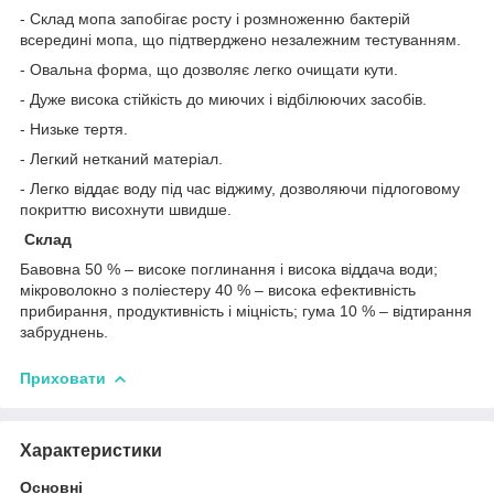
- Склад мопа запобігає росту і розмноженню бактерій
всередині мопа, що підтверджено незалежним тестуванням.
- Овальна форма, що дозволяє легко очищати кути.
- Дуже висока стійкість до миючих і відбілюючих засобів.
- Низьке тертя.
- Легкий нетканий матеріал.
- Легко віддає воду під час віджиму, дозволяючи підлоговому
покриттю висохнути швидше.
Склад
Бавовна 50 % – високе поглинання і висока віддача води;
мікроволокно з поліестеру 40 % – висока ефективність
прибирання, продуктивність і міцність; гума 10 % – відтирання
забруднень.
Приховати
Характеристики
Основні