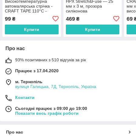
Високотемпературна
HPX Stretch&Fuse — 25
CRA
автомалярська стрічка -
мм х 3 м, прозора
мм х
CRAFT TAPE 110°С -
силіконова
висо
19мм х 50м
вулканізувальна стрічка
авто
99
469
69
₴
₴
для ремонту труб і
електроізоляції
Купити
Купити
Про нас
93% позитивних з 510 відгуків за рік
Працює з 17.04.2020
м. Тернопіль
вулиця Галицька, 7Д, Тернопіль, Україна
Контакти
Сьогодні працює з 09:00 до 19:00
Показати весь графік роботи
Про нас