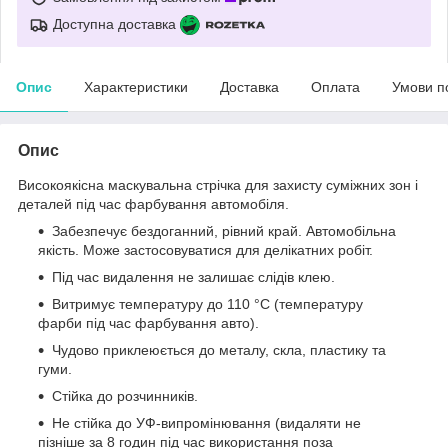
Доступна доставка
Опис
Характеристики
Доставка
Оплата
Умови п
Опис
Високоякісна маскувальна стрічка для захисту суміжних зон і
деталей під час фарбування автомобіля.
Забезпечує бездоганний, рівний край. Автомобільна
якість. Може застосовуватися для делікатних робіт.
Під час видалення не залишає слідів клею.
Витримує температуру до 110 °C (температуру
фарби під час фарбування авто).
Чудово приклеюється до металу, скла, пластику та
гуми.
Стійка до розчинників.
Не стійка до УФ-випромінювання (видаляти не
пізніше за 8 годин під час використання поза