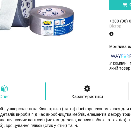
К
+380 (98) 
Віктор
У компанії
який товар
Опис
Характеристики
00
- універсальна клейка стрічка (скотч) duct tape економ класу дл
(деталів виробів під час виробництва меблів, елементів декору то
ування важких вантажів (метал, дерево, велика побутова техніка), 
), зрощування плівок (стик у стик) та ін.