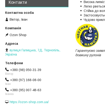
Контакти
Висока липкіс
Легко рветься
Стійка до вол
Застосовуєть
Віктор, Іван
Чудово прикле
Ozon Shop
вулиця Галицька, 7Д, Тернопіль,
Гарантуємо заявл
Україна
довжину рулонів
+380 (98) 050-31-39
Віктор
+380 (97) 168-08-00
Іван
+380 (95) 007-48-63
Іванка
https://ozon-shop.com.ua/