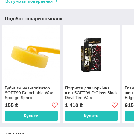
Всі умови повернення
Подібні товари компанії
Губка змінна-аплікатор
Покриття для чорніння
Глян
SOFT99 Detachable Wax
шин SOFT99 DiGloss Black
шин 
Sponge Spare
Devil Tire Wax
Edg
155
1 410
915
₴
₴
Купити
Купити