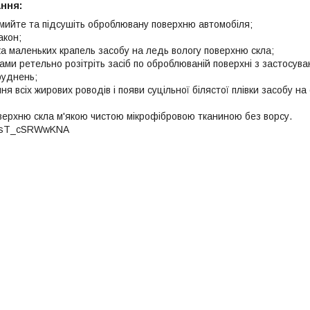
ання:
мийте та підсушіть оброблювану поверхню автомобіля;
акон;
ка маленьких крапель засобу на ледь вологу поверхню скла;
ами ретельно розітріть засіб по оброблюваній поверхні з застосуван
руднень;
ня всіх жирових роводів і появи суцільної білястої плівки засобу на 
верхню скла м'якою чистою мікрофібровою тканиною без ворсу.
be/sT_cSRWwKNA