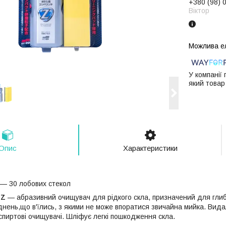
+380 (98) 
Віктор
У компанії
який товар
Опис
Характеристики
 — 30 лобових стекол
 Z
— абразивний очищувач для рідкого скла, призначений для глиб
днень,що в'їлись, з якими не може впоратися звичайна мийка. Вида
спиртові очищувачі. Шліфує легкі пошкодження скла.