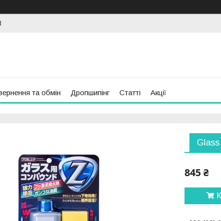
3
вернення та обмін
Дропшипінг
Статті
Акції
Glass
845 ₴
К