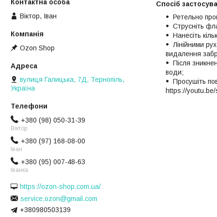
Спосіб застосув
Віктор, Іван
Ретельно про
Струсніть фл
Нанесіть кіль
Лінійними рух
Ozon Shop
видалення заб
Після зникнен
води;
вулиця Галицька, 7Д, Тернопіль,
Просушіть по
Україна
https://youtu.
+380 (98) 050-31-39
Віктор
+380 (97) 168-08-00
Іван
+380 (95) 007-48-63
Іванка
https://ozon-shop.com.ua/
service.ozon@gmail.com
+380980503139