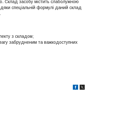
ю. Склад засобу містить слаболужною
дяки спеціальній формулі даний склад
.
плекту з складом;
 увагу забрудненим та важкодоступних