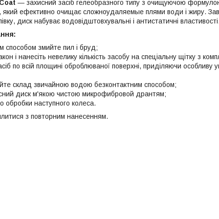
Coat
— захисний засіб гелеобразного типу з очищуючою формуло
 який ефективно очищає сложноудаляемые плями води і жиру. Зав
івку, диск набуває водовідштовхувальні і антистатичні властивості
ання:
м способом змийте пил і бруд;
кон і нанесіть невелику кількість засобу на спеціальну щітку з ком
засіб по всій площині оброблюваної поверхні, приділяючи особливу
йте склад звичайною водою безконтактним способом;
існий диск м'якою чистою микрофибровой дрантям;
о обробки наступного колеса.
силитися з повторним нанесенням.