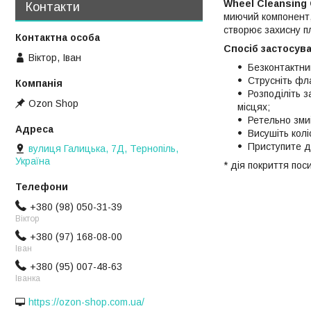
Wheel
Cleansing
Контакти
миючий компонент,
створює захисну пл
Спосіб застосув
Віктор, Іван
Безконтактни
Струсніть фла
Розподіліть 
Ozon Shop
місцях;
Ретельно зми
Висушіть кол
Приступите д
вулиця Галицька, 7Д, Тернопіль,
Україна
* дія покриття по
+380 (98) 050-31-39
Віктор
+380 (97) 168-08-00
Іван
+380 (95) 007-48-63
Іванка
https://ozon-shop.com.ua/