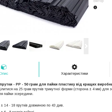
Віктор
Опис
Характеристики
прутки - РР - 50 грам для пайки пластику від кращих виробн
ілитися на 25 грам прутків трикутної форми (сторона ± 4 мм) для з
ля пайки зсередини.
 ± 14 - 18 прутків довжиною по 43 див.
± 6 - 8 метрів пайки!