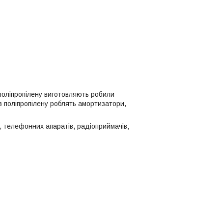
 поліпропілену виготовляють робили
 з поліпропілену роблять амортизатори,
в, телефонних апаратів, радіоприймачів;