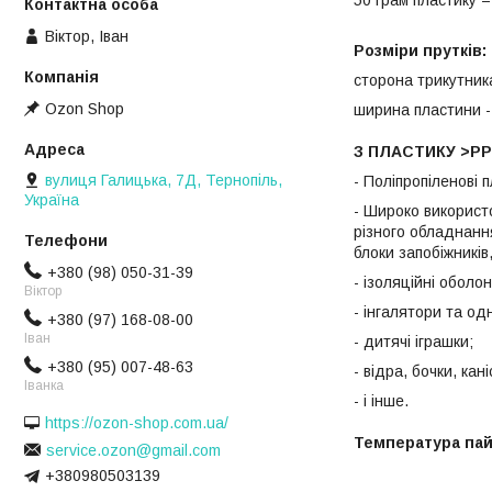
Віктор, Іван
Розміри прутків:
сторона трикутника
Ozon Shop
ширина пластини -
З ПЛАСТИКУ >PP<
вулиця Галицька, 7Д, Тернопіль,
- Поліпропіленові п
Україна
- Широко використ
різного обладнання
блоки запобіжників,
+380 (98) 050-31-39
- ізоляційні оболо
Віктор
- інгалятори та од
+380 (97) 168-08-00
Іван
- дитячі іграшки;
+380 (95) 007-48-63
- відра, бочки, кан
Іванка
- і інше.
https://ozon-shop.com.ua/
Температура пай
service.ozon@gmail.com
+380980503139