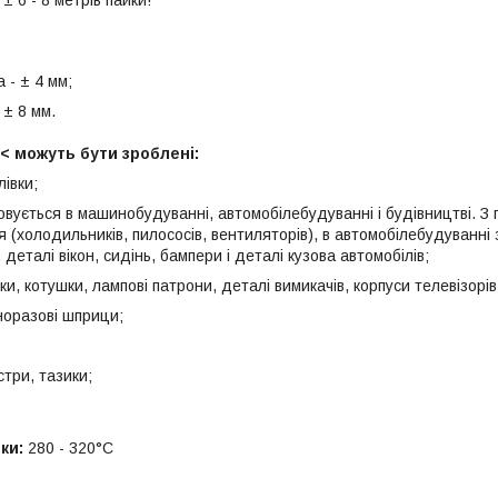
 - ± 4 мм;
 ± 8 мм.
 можуть бути зроблені:
лівки;
овується в машинобудуванні, автомобілебудуванні і будівництві. З
 (холодильників, пилососів, вентиляторів), в автомобілебудуванні
 деталі вікон, сидінь, бампери і деталі кузова автомобілів;
нки, котушки, лампові патрони, деталі вимикачів, корпуси телевізорі
норазові шприци;
істри, тазики;
ки:
280 - 320°C