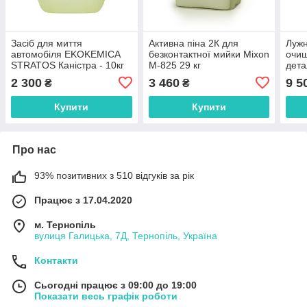
Засіб для миття
Активна піна 2К для
Лужн
автомобіля EKOKEMICA
безконтактної мийки Mixon
очищ
STRATOS Каністра - 10кг
M-825 29 кг
дет
S109
2 300
3 460
9 5
₴
₴
Купити
Купити
Про нас
93% позитивних з 510 відгуків за рік
Працює з 17.04.2020
м. Тернопіль
вулиця Галицька, 7Д, Тернопіль, Україна
Контакти
Сьогодні працює з 09:00 до 19:00
Показати весь графік роботи