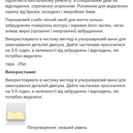
підлягають капітальному ремонту, зі спеціальним дією на
відкладення, спричинені згорянням. Розчинник для видалення
накипу від бризок, холодних і імерсійних баків.
Порошковий слабо пінний засіб для миття сильно
забруднених поверхонь мотора і окремих його частин, легко
знімає жирні (органічні і неорганічні) забруднення.
Використовувати в чистому вигляді в ультразвуковій ванні для
замочування деталей двигуна. Дайте частинкам просочитися
на 3-5 годин, в залежності від забруднень і відкладень, які
потрібно видалити.
тара - 25кг
Використання
:
Використовувати в чистому вигляді в ультразвуковій ванні для
замочування деталей двигуна. Дайте частинкам просочитися
на 3-5 годин, в залежності від забруднень і відкладень, які
потрібно видалити.
Піноутворення: низький рівень