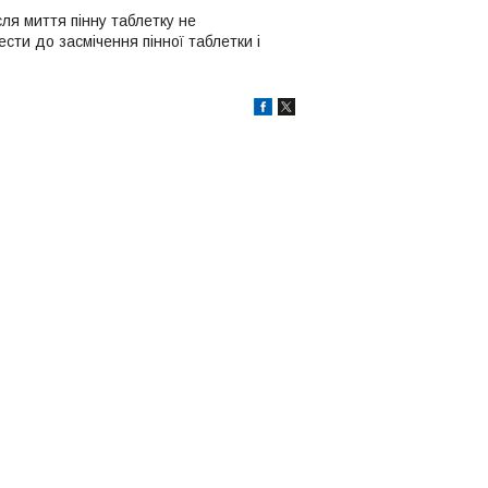
сля миття пінну таблетку не
сти до засмічення пінної таблетки і