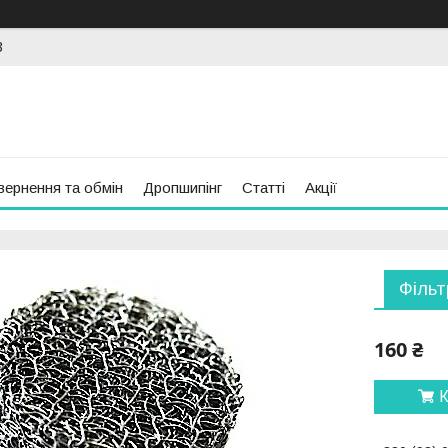
3
вернення та обмін
Дропшипінг
Статті
Акції
Фільт
160 ₴
К