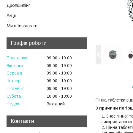
Дропшипінг
Акції
Ми в Instagram
Графік роботи
Понеділок
09:00
19:00
Вівторок
09:00
19:00
Середа
09:00
19:00
Четвер
09:00
19:00
Пʼятниця
09:00
19:00
Субота
10:00
13:00
Пінна таблетка від
Неділя
Вихідний
3 причини погірш
Знос пінної 
Контакти
використанні пі
Пінна таблетк
землю або пісо