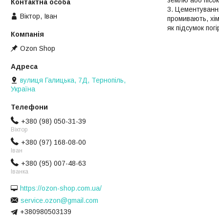
Цементування 
Віктор, Іван
промивають, хім
як підсумок погі
Ozon Shop
вулиця Галицька, 7Д, Тернопіль,
Україна
+380 (98) 050-31-39
Віктор
+380 (97) 168-08-00
Іван
+380 (95) 007-48-63
Іванка
https://ozon-shop.com.ua/
service.ozon@gmail.com
+380980503139