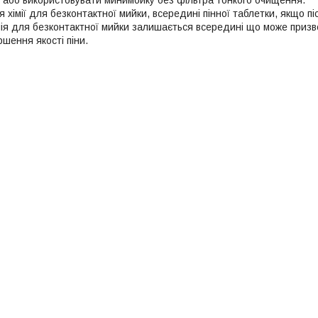
хімії для безконтактної мийки, всередині пінної таблетки, якщо пі
ія для безконтактної мийки залишається всередині що може призве
ршення якості піни.