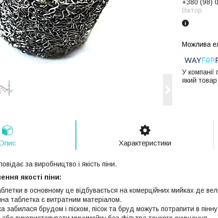
+380 (98) 
Віктор
У компанії
який товар
Опис
Характеристики
повідає за виробництво і якість піни.
ення якості піни:
таблетки в основному це відбувається на комерційних мийках де ве
нна таблетка є витратним матеріалом.
а забилася брудом і піском, пісок та бруд можуть потрапити в пінну
к або використовувати минимойку без фільтра тонкого очищення.