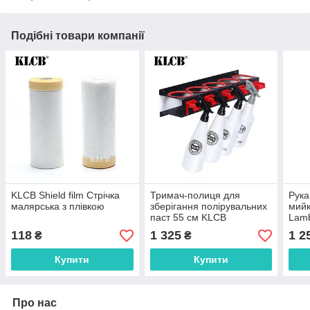
Подібні товари компанії
KLCB Shield film Стрічка
Тримач-полиця для
Рука
малярська з плівкою
зберігання полірувальних
мийк
паст 55 см KLCB
Lamb
кори
118
1 325
1 2
₴
₴
Купити
Купити
Про нас