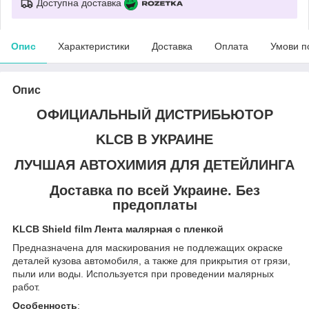
Доступна доставка
Опис
Характеристики
Доставка
Оплата
Умови п
Опис
ОФИЦИАЛЬНЫЙ ДИСТРИБЬЮТОР
KLCB В УКРАИНЕ
ЛУЧШАЯ АВТОХИМИЯ ДЛЯ ДЕТЕЙЛИНГА
Доставка по всей Украине. Без
предоплаты
KLCB Shield film Лента малярная с пленкой
Предназначена для маскирования не подлежащих окраске
деталей кузова автомобиля, а также для прикрытия от грязи,
пыли или воды. Используется при проведении малярных
работ.
Особенность
: