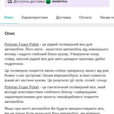
Доступна доставка
Опис
Характеристики
Доставка
Оплата
Умови п
Опис
Polymer Foam Polish
- це рідкий полімерний віск для
автомобіля. Його мета - захистити автомобіль від зовнішнього
впливу і надати глибокий блиск кузову. Утворюючи тонку
плівку, якісний рідкий віск для авто шикарно приховує дрібні
подряпини.
Це полімерне покриття являє собою прекрасну захист від іржі.
Кожен з нас зустрічав і бачив мікроавтобуси, в яких повністю
іржаві всі частини кузова. Це результат дії лугів, солей, сонця.
Polymer Foam Polish
- це синтетичний полімерний віск, який
володіє властивостями глибокого блиску і найкращими
характеристиками для захисту лакофарбового покриття
автомобіля.
Якщо при митті автомобіля Ви будете використовувати віск,
він не тільки буде захищати Ваш автомобіль, він відмінно