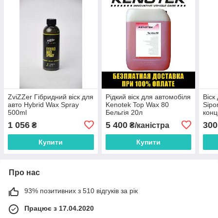
ZviZZer Гібридний віск для
Рідкий віск для автомобіля
Віск
авто Hybrid Wax Spray
Kenotek Top Wax 80
Sipo
500ml
Бельгія 20л
конц
захи
1 056
5 400
300
₴
₴/каністра
Купити
Купити
Про нас
93% позитивних з 510 відгуків за рік
Працює з 17.04.2020