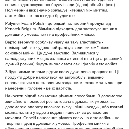
сприяє відштовхуванню бруду і води (гідрофобний ефект).
Полімерний віск значно збільшує інтервал між миттям,
автомобіль не так швидко брудниться.
Polymer Foam Polish
- це рідкий полімерний продукт від
Kenotek Belgium. Відмінно підходить для застосування як в
домашніх умовах, так і на професійних мийках.
Варто звернути особливу увагу на таку властивість -
полімерний віск чудово нейтралізує залишки хімії після
основної мийки. Це дуже важливо. Залишилися у
важкодоступних місцях залишки активної піни (це агресивний
лужний розчин) будуть випалювати лак і фарбу автомобіля.
З будь-якими типами рідких воску дуже легко працювати. Ці
продукти добре наносяться на автомобіль, відмінно
справляються з поставленим завданням, економлять час при
нанесенні і головне - це їх вартість.
Наносити рідкий віск можна різними способами. З допомогою
звичайного помпової розпилювача в домашніх умовах, за
допомогою апарату високого тиску і пінні насадки, або взагалі
можна налити у відро з водою і нанести за допомогою
мочалки. Спосіб нанесення рідкого воску на автомобіль - це
творчий підхід в домашніх умовах. Професійні мийки з
обладнанням точно знають як правильно наносити рідкий віск