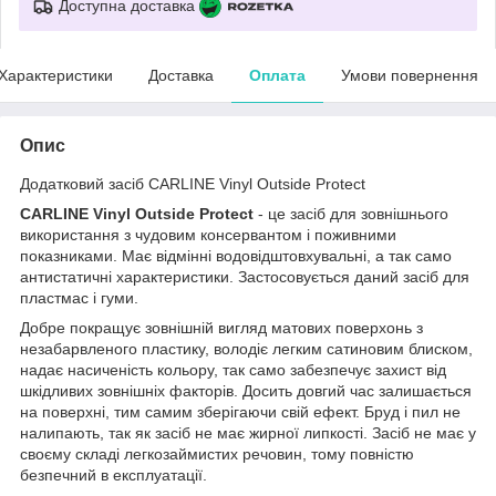
Доступна доставка
Характеристики
Доставка
Оплата
Умови повернення
Опис
Додатковий засіб CARLINE Vinyl Outside Protect
CARLINE Vinyl Outside Protect
- це засіб для зовнішнього
використання з чудовим консервантом і поживними
показниками. Має відмінні водовідштовхувальні, а так само
антистатичні характеристики. Застосовується даний засіб для
пластмас і гуми.
Добре покращує зовнішній вигляд матових поверхонь з
незабарвленого пластику, володіє легким сатиновим блиском,
надає насиченість кольору, так само забезпечує захист від
шкідливих зовнішніх факторів. Досить довгий час залишається
на поверхні, тим самим зберігаючи свій ефект. Бруд і пил не
налипають, так як засіб не має жирної липкості. Засіб не має у
своєму складі легкозаймистих речовин, тому повністю
безпечний в експлуатації.