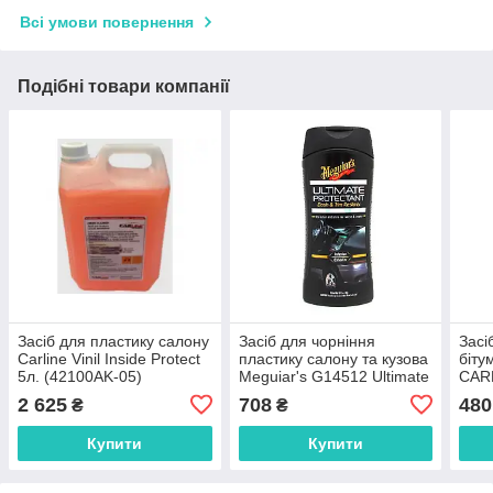
Всі умови повернення
Подібні товари компанії
Засіб для пластику салону
Засіб для чорніння
Засі
Carline Vinil Inside Protect
пластику салону та кузова
біту
5л. (42100AK-05)
Meguiar's G14512 Ultimate
CAR
Protectant Dash & Trim
1 л 
2 625
708
480
₴
₴
Restorer, 355
Купити
Купити