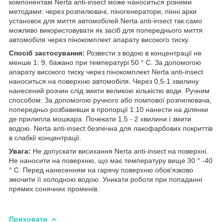
компонентам Nerta anti-insect може наноситься різними
методами: через розпилювачі, піногенератори, пінні арки
установок для миття автомобілей.Nerta anti-insect так само
можливо використовувати як засіб для попереднього миття
автомобіля через пінокомплект апарату високого тиску.
Спосіб застосування:
Розвести з водою в концентрації не
менше 1: 9, бажано при температурі 50 ° С. За допомогою
апарату високого тиску через пінокомплект Nerta anti-insect
наноситься на поверхню автомобіля. Через 0,5-1 хвилину
нанесений розчин слід змити великою кількістю води. Ручним
способом: За допомогою ручного або помпової розпилювача,
попередньо розбавивши в пропорції 1:10 нанести на ділянки
де прилипла мошкара. Почекати 1,5 - 2 хвилини і змити
водою. Nerta anti-insect безпечна для лакофарбових покриттів
в слабкії концентрації.
Увага:
Не допускати висихання Nerta anti-insect на поверхні.
Не наносити на поверхню, що має температуру вище 30 ° -40
° С. Перед нанесенням на гарячу поверхню обов'язково
змочити її холодною водою. Уникати роботи при попаданні
прямих сонячних променів.
Приховати