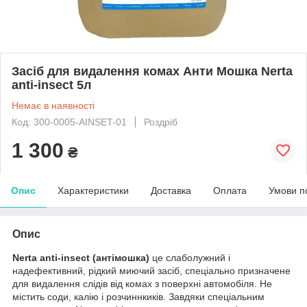
Засіб для видалення комах Анти Мошка Nerta
anti-insect 5л
Немає в наявності
Код: 300-0005-AINSET-01
Роздріб
1 300
₴
Опис
Характеристики
Доставка
Оплата
Умови п
Опис
Nerta anti-insect (антімошка)
це слаболужний і
надефективний, рідкий миючий засіб, спеціально призначене
для видалення слідів від комах з поверхні автомобіля. Не
містить соди, калію і розчиннкиків. Завдяки спеціальним