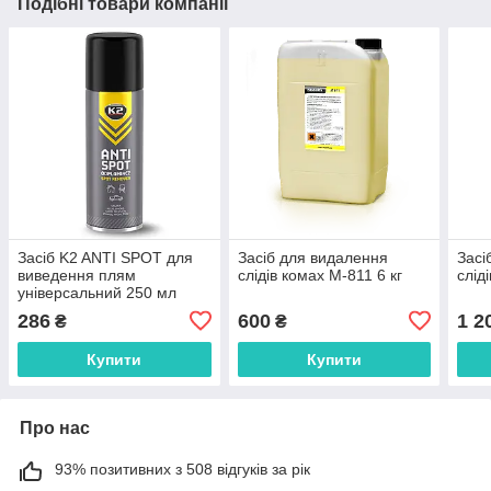
Подібні товари компанії
Засіб K2 ANTI SPOT для
Засіб для видалення
Засі
виведення плям
слідів комах M-811 6 кг
слід
універсальний 250 мл
(B550)
286
600
1 2
₴
₴
Купити
Купити
Про нас
93% позитивних з 508 відгуків за рік