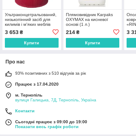
Ультраконцетральований,
Плямовивідник Karpaks
Опол
низькопінний засіб для
OXYMAX на кисневої
ковр
килимів і м'яких меблів
основі (1 л.)
«RIN
KARPAKS «VENUS», pH
3 653
214
3 3
₴
₴
10, 10 кг
Купити
Купити
Про нас
93% позитивних з 510 відгуків за рік
Працює з 17.04.2020
м. Тернопіль
вулиця Галицька, 7Д, Тернопіль, Україна
Контакти
Сьогодні працює з 09:00 до 19:00
Показати весь графік роботи