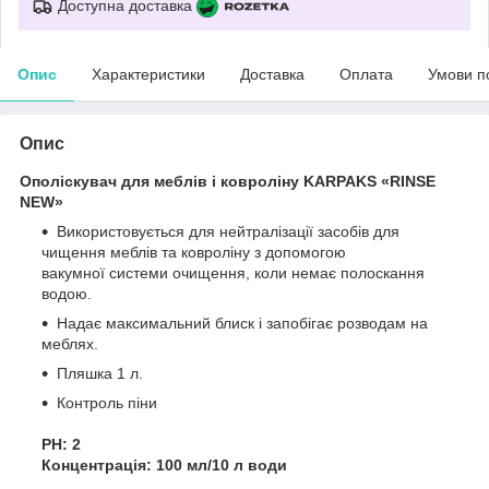
Доступна доставка
Опис
Характеристики
Доставка
Оплата
Умови п
Опис
Ополіскувач для меблів і ковроліну KARPAKS «RINSE
NEW»
Використовується для нейтралізації засобів для
чищення меблів та ковроліну з допомогою
вакумної системи очищення, коли немає полоскання
водою.
Надає максимальний блиск і запобігає розводам на
меблях.
Пляшка 1 л.
Контроль піни
PH: 2
Концентрація: 100 мл/10 л води