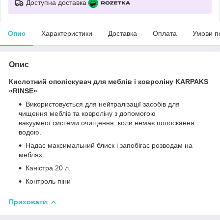
Доступна доставка
Опис
Характеристики
Доставка
Оплата
Умови п
Опис
Кислотний ополіскувач для меблів і ковроліну KARPAKS
«RINSE»
Використовується для нейтралізації засобів для
чищення меблів та ковроліну з допомогою
вакуумної системи очищення, коли немає полоскання
водою.
Надає максимальний блиск і запобігає розводам на
меблях.
Каністра 20 л.
Контроль піни
Приховати