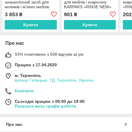
низькопінний засіб для
для меблів і ковроліну
ковр
килимів і м'яких меблів
KARPAKS «RINSE NEW»
«RIN
KARPAKS «VENUS», pH
(5 л.)
3 653
901
202
₴
₴
10, 10 кг
Купити
Купити
Про нас
93% позитивних з 508 відгуків за рік
Працює з 17.04.2020
м. Тернопіль
вулиця Галицька, 7Д, Тернопіль, Україна
Контакти
Сьогодні працює з 09:00 до 19:00
Показати весь графік роботи
Про нас