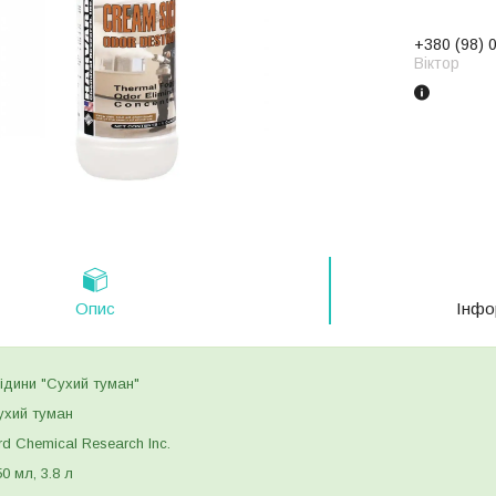
+380 (98) 
Віктор
Опис
Інфо
ідини "Сухий туман"
хий туман
rd Chemical Research Inc.
0 мл, 3.8 л