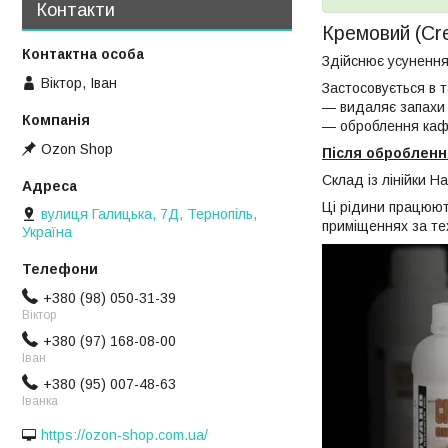
Контакти
Кремовий (Cr
Здійснює усунення
Віктор, Іван
Застосовується в т
— видаляє запахи п
— оброблення кафе
Ozon Shop
Після оброблення
Склад із лінійки Ha
Ці рідини працюють
вулиця Галицька, 7Д, Тернопіль,
приміщеннях за те
Україна
+380 (98) 050-31-39
Віктор
+380 (97) 168-08-00
Іван
+380 (95) 007-48-63
Іванка
https://ozon-shop.com.ua/