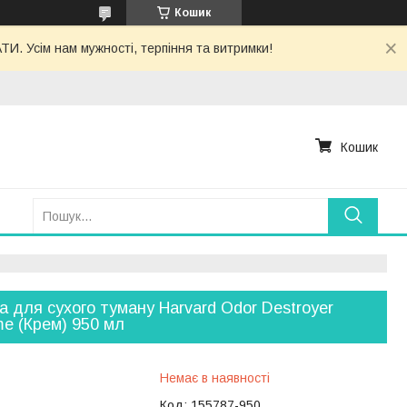
Кошик
. Усім нам мужності, терпіння та витримки!
Кошик
а для сухого туману Harvard Odor Destroyer
e (Крем) 950 мл
Немає в наявності
Код:
155787-950