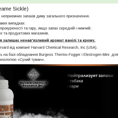
eame Sickle)
 неприємних запахів диму загального призначення.
аких випадках:
рокуреності та гару, якщо запах середній і нижчий;
 та продуктових магазинів.
 залишає ненав'язливий аромат ванілі та крему.
rvard від компанії Harvard Chemical Research, Inc (USA).
 на базі обладнання Burgess Thermo-Fogger і Electrogen-Mini для 
хнологією «Сухий туман».