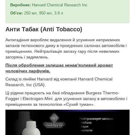
Виробник:
Harvard Chemical Research Inc.
Об'єм:
250 мл, 950 мл, 3.8 л
Анти Табак (Anti Tobacco)
Антигадіння виробляє видалення й усунення неприємних
запахів тютюнового диму в прокурених салонах автомобілів і
приміщеннях. Нейтралізація запаху гару після невеликих
загорянь і задимлень.
Після оброблення залишає ненав'язливий аромат
чоловічих парфумів.
Склад із лінійки Harvard від компанії Harvard Chemical
Research, Inc (USA).
Ці рідини працюють на базі обладнання Burgess Thermo-
Fogger і Electrogen-Mini для усунення запаху в автомобілях і
приміщеннях за технологією «Сухий туман».