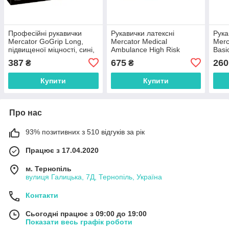
Професійні рукавички
Рукавички латексні
Рука
Mercator GoGrip Long,
Mercator Medical
Merc
підвищеної міцності, сині,
Ambulance High Risk
Basi
розмір L, 50 штук
підвищеної міцності Сині
діаг
387
675
260
₴
₴
50 шт. розмір L
шт С
Купити
Купити
Про нас
93% позитивних з 510 відгуків за рік
Працює з 17.04.2020
м. Тернопіль
вулиця Галицька, 7Д, Тернопіль, Україна
Контакти
Сьогодні працює з 09:00 до 19:00
Показати весь графік роботи