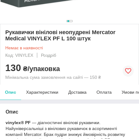
Рукавички вінілові неопудрені Mercator
Medical VINYLEX PF L 100 штук
Немає в наявності
Код: VINYLEX
Роздріб
130
₴/упаковка
Мінімальна сума замовлення на сайті — 150 ₴
Опис
Характеристики
Доставка
Оплата
Умови п
Опис
vinylex® PF
— діагностичні вінілові рукавички.
Найуніверсальніші з вінілових рукавичок в асортименті
компанії Mercator. Брак пудри знижує ймовірність розвитку