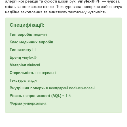
алергічної реакції та сухості шкіри рук.
vinylex® PF
— чудова
якість за невисокою ціною. Текстурована поверхня забезпечує
надійне захоплення та виняткову тактильну чутливість.
Специфікації:
Тип виробів
медичні
Клас медичних виробів
I
Тип захисту
III
Бренд
vinylex®
Матеріал
вінілові
Стерильність
нестерильні
Текстура
гладкі
Внутрішня поверхня
неопудрені полімеризовані
Рівень непроникності (AQL)
≤ 1,5
Форма
універсальна