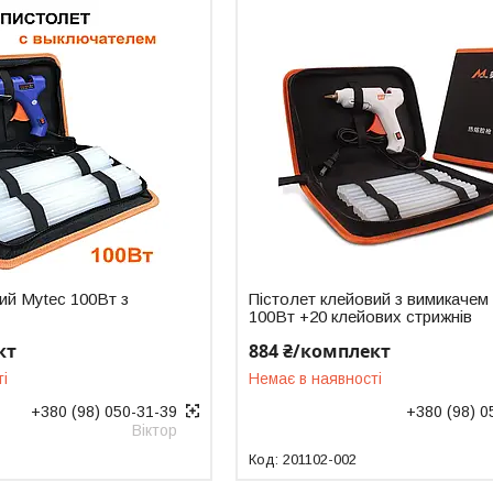
ий Mytec 100Вт з
Пістолет клейовий з вимикачем
100Вт +20 клейових стрижнів
кт
884 ₴/комплект
ті
Немає в наявності
+380 (98) 050-31-39
+380 (98) 0
Віктор
201102-002