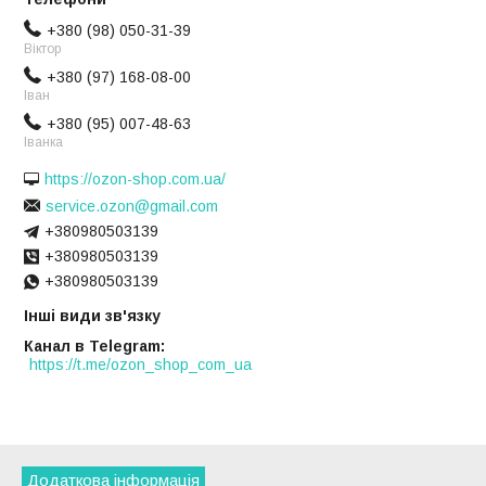
+380 (98) 050-31-39
Віктор
+380 (97) 168-08-00
Іван
+380 (95) 007-48-63
Іванка
https://ozon-shop.com.ua/
service.ozon@gmail.com
+380980503139
+380980503139
+380980503139
Інші види зв'язку
Канал в Telegram
https://t.me/ozon_shop_com_ua
Додаткова інформація