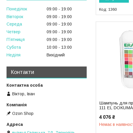
Понеділок
09:00
19:00
1360
Вівторок
09:00
19:00
Середа
09:00
19:00
Четвер
09:00
19:00
Пʼятниця
09:00
19:00
Субота
10:00
13:00
Неділя
Вихідний
Контакти
Віктор, Іван
Шампунь для пр
111 EL DOKUMA 
Ozon Shop
4 076 ₴
Немає в наявнос
вулиця Галицька, 7Д, Тернопіль,