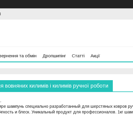
3
вернення та обмін
Дропшипінг
Статті
Акції
 вовняних килимів і килимів ручної роботи
.
ире шампунь специально разработанный для шерстяных ковров руч
ягкость и блеск. Уникальный продукт для профессионалов. 1кг ша