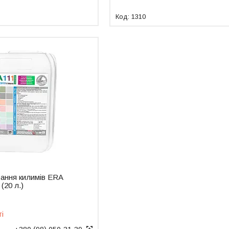
1310
ання килимів ERA
(20 л.)
ті