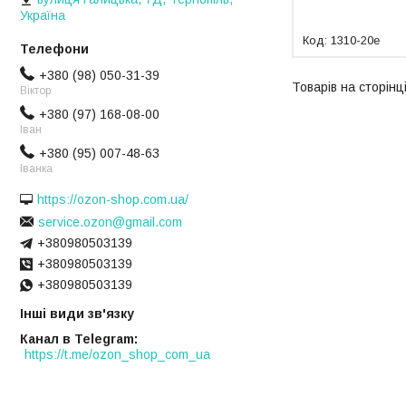
Україна
1310-20e
+380 (98) 050-31-39
Віктор
+380 (97) 168-08-00
Іван
+380 (95) 007-48-63
Іванка
https://ozon-shop.com.ua/
service.ozon@gmail.com
+380980503139
+380980503139
+380980503139
Інші види зв'язку
Канал в Telegram
https://t.me/ozon_shop_com_ua