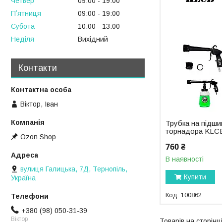
Четвер
09:00
19:00
Пʼятниця
09:00
19:00
Субота
10:00
13:00
Неділя
Вихідний
Контакти
Віктор, Іван
Трубка на підши
торнадора KLC
Ozon Shop
760 ₴
В наявності
вулиця Галицька, 7Д, Тернопіль,
Купити
Україна
100862
+380 (98) 050-31-39
Віктор