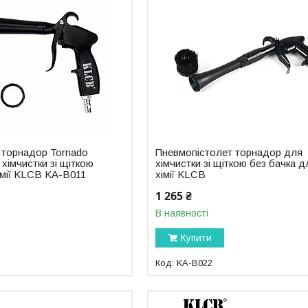
 торнадор Tornado
Пневмопістолет торнадор для
 хімчистки зі щіткою
хімчистки зі щіткою без бачка д
імії KLCB KA-B011
хімії KLCB
1 265 ₴
В наявності
Купити
KA-B022