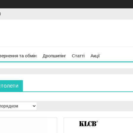
3
вернення та обмін
Дропшипінг
Статті
Акції
столети