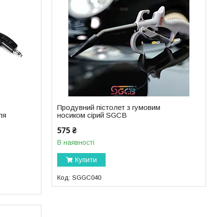
Продувний пістолет з гумовим
ля
носиком сірий SGCB
575 ₴
В наявності
Купити
SGGC040