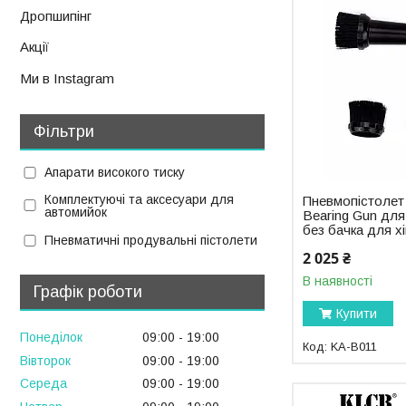
Дропшипінг
Акції
Ми в Instagram
Фільтри
Апарати високого тиску
Комплектуючі та аксесуари для
Пневмопістолет
автомийок
Bearing Gun для
без бачка для х
Пневматичні продувальні пістолети
2 025 ₴
В наявності
Графік роботи
Купити
Понеділок
09:00
19:00
KA-B011
Вівторок
09:00
19:00
Середа
09:00
19:00