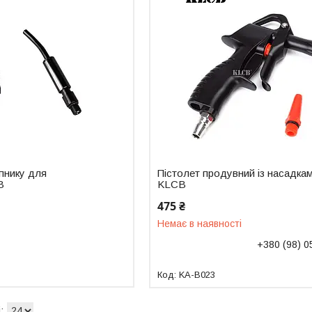
пнику для
Пістолет продувний із насадка
B
KLCB
475 ₴
Немає в наявності
+380 (98) 0
KA-B023