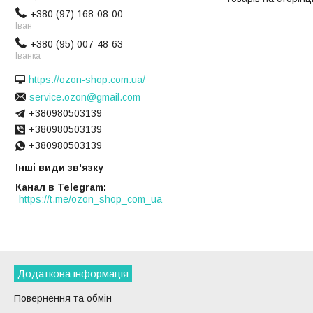
+380 (97) 168-08-00
Іван
+380 (95) 007-48-63
Іванка
https://ozon-shop.com.ua/
service.ozon@gmail.com
+380980503139
+380980503139
+380980503139
Інші види зв'язку
Канал в Telegram
https://t.me/ozon_shop_com_ua
Додаткова інформація
Повернення та обмін