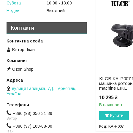
Субота
10:00
13:00
Неділя
Вихідний
Контакти
Віктор, Іван
Ozon Shop
KLCB KA-P007 
машинка роторна
machine LIKE
вулиця Галицька, 7Д, Тернопіль,
Україна
10 295 ₴
В наявності
+380 (98) 050-31-39
Купити
Віктор
+380 (97) 168-08-00
KA-P007
Іван