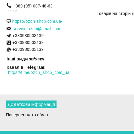
+380 (95) 007-48-63
Іванка
https://ozon-shop.com.ua/
service.ozon@gmail.com
+380980503139
+380980503139
+380980503139
Інші види зв'язку
Канал в Telegram
https://t.me/ozon_shop_com_ua
Додаткова інформація
Повернення та обмін