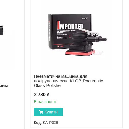
Пневматична машинка для
полірування скла KLCB Pneumatic
инка
Glass Polisher
2 730 ₴
В наявності
Купити
KA-P028