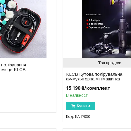
Топ продаж
 полірування
 місць KLCB
KLCB Кутова полірувальна
акумуляторна мінімашинка
15 190 ₴/комплект
В наявності
Купити
КА-P030