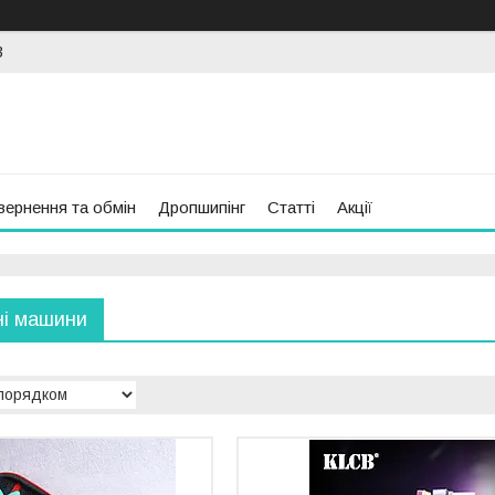
3
вернення та обмін
Дропшипінг
Статті
Акції
ні машини