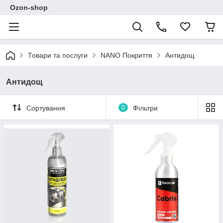
Ozon-shop
Товари та послуги
NANO Покриття
Антидощ
Антидощ
Сортування
0
Фільтри