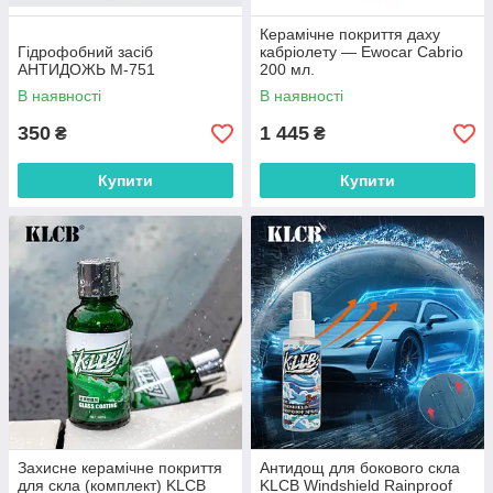
Керамічне покриття даху
Гідрофобний засіб
кабріолету — Ewocar Cabrio
АНТИДОЖЬ M-751
200 мл.
В наявності
В наявності
350
1 445
₴
₴
Купити
Купити
Захисне керамічне покриття
Антидощ для бокового скла
для скла (комплект) KLCB
KLCB Windshield Rainproof