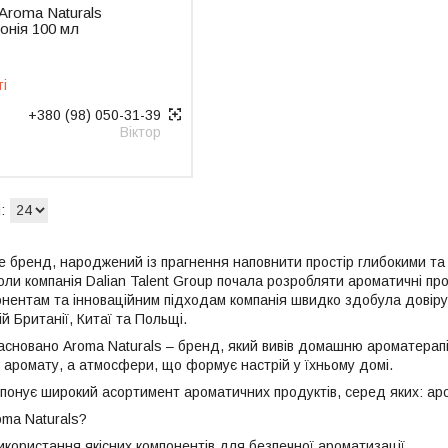
roma Naturals
онія 100 мл
ті
+380 (98) 050-31-39
Віктор
е бренд, народжений із прагнення наповнити простір глибокими та 
коли компанія Dalian Talent Group почала розробляти ароматичні про
нентам та інноваційним підходам компанія швидко здобула довіру с
ій Британії, Китаї та Польщі.
асновано Aroma Naturals – бренд, який вивів домашню ароматерапію
о аромату, а атмосфери, що формує настрій у їхньому домі.
понує широкий асортимент ароматичних продуктів, серед яких: арома
ma Naturals?
икористання якісних компонентів для безпечної ароматизації.