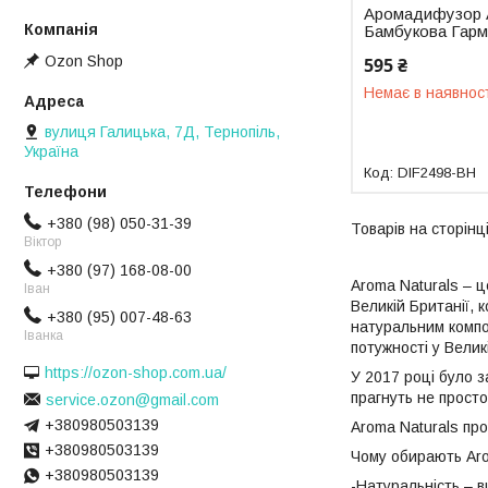
Аромадифузор A
Бамбукова Гарм
Ozon Shop
595 ₴
Немає в наявнос
вулиця Галицька, 7Д, Тернопіль,
Україна
DIF2498-BH
+380 (98) 050-31-39
Віктор
+380 (97) 168-08-00
Aroma Naturals – ц
Іван
Великій Британії, 
+380 (95) 007-48-63
натуральним компо
Іванка
потужності у Велик
https://ozon-shop.com.ua/
У 2017 році було з
прагнуть не прост
service.ozon@gmail.com
+380980503139
Aroma Naturals про
+380980503139
Чому обирають Aro
+380980503139
-Натуральність – в