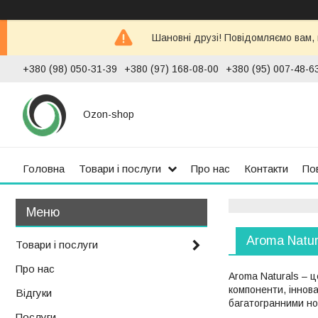
Шановні друзі! Повідомляємо вам,
+380 (98) 050-31-39
+380 (97) 168-08-00
+380 (95) 007-48-6
Ozon-shop
Головна
Товари і послуги
Про нас
Контакти
По
Aroma Natur
Товари і послуги
Про нас
Aroma Naturals – ц
компоненти, іннов
Відгуки
багатогранними но
Послуги