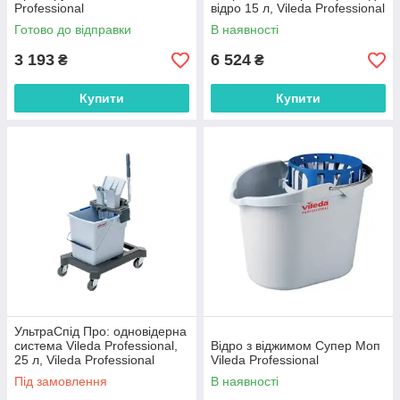
Professional
відро 15 л, Vileda Professional
Готово до відправки
В наявності
3 193
6 524
₴
₴
Купити
Купити
УльтраСпід Про: одновідерна
система Vileda Professional,
Відро з віджимом Супер Моп
25 л, Vileda Professional
Vileda Professional
Під замовлення
В наявності