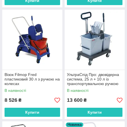
Купити
Купити
Візок Filmop Fred
УльтраСпід Про: двовідерна
пластиковий 30 л з ручкою на
система, 25 л + 10 л із
колесах
транспортувальною ручкою
В наявності
В наявності
8 526
13 600
₴
₴
Купити
Купити
Новинка