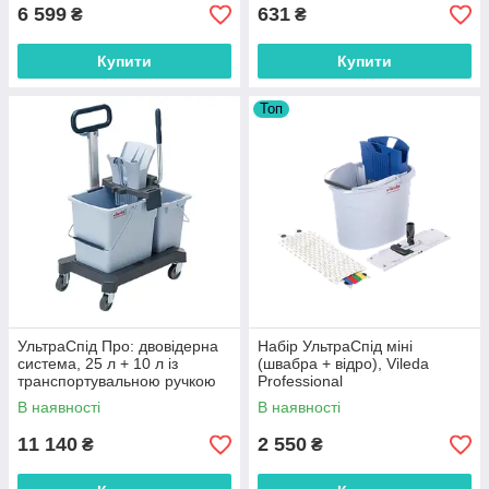
6 599
631
₴
₴
Купити
Купити
Топ
УльтраСпід Про: двовідерна
Набір УльтраСпід міні
система, 25 л + 10 л із
(швабра + відро), Vileda
транспортувальною ручкою
Professional
В наявності
В наявності
11 140
2 550
₴
₴