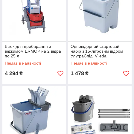
Візок для прибирання з
Одновідерний стартовий
віджимом ERMOP на 2 відра
набір з 15-літровим відром
по 25 л
УльтраСпід, Vileda
Professional
Немає в наявності
Немає в наявності
4 294
1 478
₴
₴