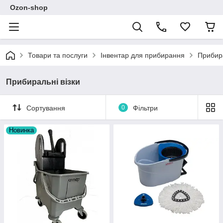
Ozon-shop
Товари та послуги
Інвентар для прибирання
Прибира
Прибиральні візки
Сортування
0
Фільтри
Новинка