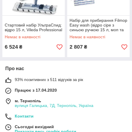
Набір для прибирання Filmop
Стартовий набір УльтраСпид:
Easy wash (відро сіре з
відро 15 л, Vileda Professional
синьою ручкою 15 л, моп та
тримач, ручка)
Немає в наявності
Немає в наявності
6 524
2 807
₴
₴
Про нас
93% позитивних з 511 відгуків за рік
Працює з 17.04.2020
м. Тернопіль
вулиця Галицька, 7Д, Тернопіль, Україна
Контакти
Сьогодні вихідний
Показати весь графік роботи