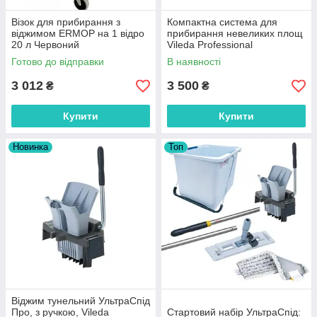
Візок для прибирання з
Компактна система для
віджимом ERMOP на 1 відро
прибирання невеликих площ
20 л Червоний
Vileda Professional
УльтраСпин Міні
Готово до відправки
В наявності
3 012
3 500
₴
₴
Купити
Купити
Новинка
Топ
Віджим тунельний УльтраСпід
Про, з ручкою, Vileda
Стартовий набір УльтраСпід: