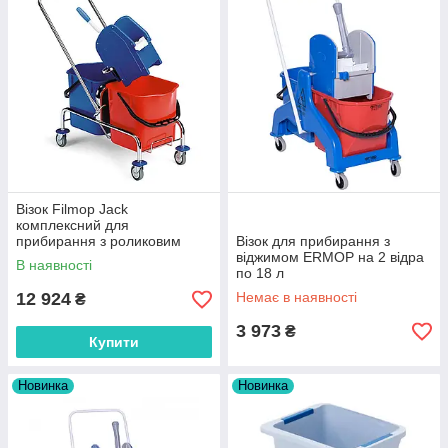
Візок Filmop Jack
комплексний для
прибирання з роликовим
Візок для прибирання з
віджимом
віджимом ERMOP на 2 відра
В наявності
по 18 л
12 924
Немає в наявності
₴
3 973
₴
Купити
Новинка
Новинка