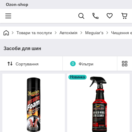
Ozon-shop
Товари та послуги
Автохімія
Meguiar's
Чищення е
Засоби для шин
Сортування
0
Фільтри
Новинка