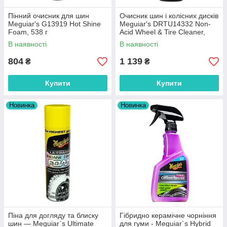
Пінний очисник для шин
Очисник шин і колісних дисків
Meguiar's G13919 Hot Shine
Meguiar's DRTU14332 Non-
Foam, 538 г
Acid Wheel & Tire Cleaner,
946 мл
В наявності
В наявності
804
1 139
₴
₴
Купити
Купити
Новинка
Новинка
Піна для догляду та блиску
Гібридно керамічне чорніння
шин — Meguiar`s Ultimate
для гуми - Meguiar`s Hybrid