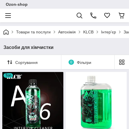
Ozon-shop
Товари та послуги
Автохімія
KLCB
Інтер'єр
За
Засоби для хімчистки
Сортування
0
Фільтри
Топ