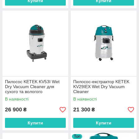
Купити
Купити
Пилосос KETEK KV53I Wet
Пилосос-екстрактор KETEK
Dry Vacuum Cleaner для
KV29IEX Wet Dry Vacuum
сухого та вологого
Cleaner
прибирання з трьома
В наявності
В наявності
турбінами
26 900
21 300
₴
₴
Купити
Купити
Топ