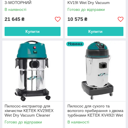
3-МОТОРНИЙ
KV19I Wet Dry Vacuum
Cleaner
В наявності
Готово до відправки
21 645
10 575
₴
₴
Купити
Купити
Новинка
Пилосос-екстрактор для
Пилосос для сухого та
хімчистки KETEK KV29IEX
вологого прибирання з двома
Wet Dry Vacuum Cleaner
турбінами KETEK KV492I Wet
Dry Vacuum Cleaner
Готово до відправки
В наявності