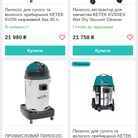
Пилосос для сухого та
Пилосос-екстрактор для
вологого прибирання KETEK
хімчистки KETEK KV30IEX
KV29I неіржавкий бак 30 л,
Wet Dry Vacuum Cleaner
2х-турбінний
В наявності
Готово до відправки
21 980
21 758
₴
₴
Купити
Купити
Новинка
Пилосос для сухого та
ПРОМИСЛОВИЙ ПИЛОСОС
вологого прибирання KETEK