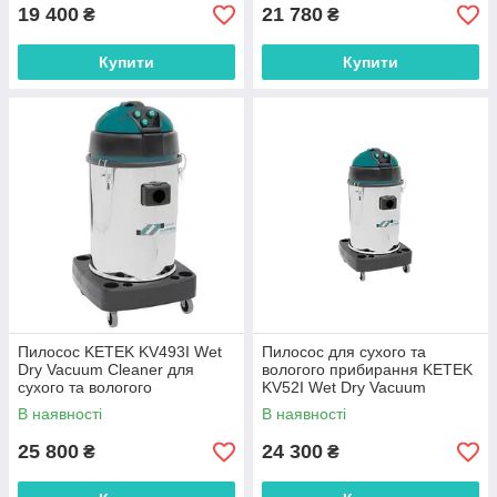
19 400
21 780
₴
₴
Купити
Купити
Пилосос KETEK KV493I Wet
Пилосос для сухого та
Dry Vacuum Cleaner для
вологого прибирання KETEK
сухого та вологого
KV52I Wet Dry Vacuum
прибирання з трьома
Cleaner
В наявності
В наявності
турбінами
25 800
24 300
₴
₴