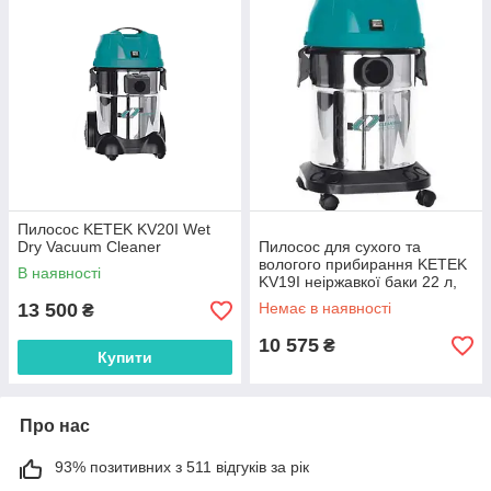
Пилосос KETEK KV20I Wet
Dry Vacuum Cleaner
Пилосос для сухого та
вологого прибирання KETEK
В наявності
KV19I неіржавкої баки 22 л,
1-турбінний
13 500
Немає в наявності
₴
10 575
₴
Купити
Про нас
93% позитивних з 511 відгуків за рік