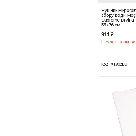
Рушник мікрофі
збору води Meg
Supreme Drying 
55x76 см
911 ₴
Немає в наявнос
X1802EU