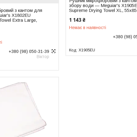
Рушник мікрофібровий з кантом
збору води — Meguiar's X1905
бровий з кантом для
Supreme Drying Towel XL, 55x85
uiar's X1802EU
1 143 ₴
Towel Extra Large,
Немає в наявності
+380 (98) 0
ті
X1905EU
+380 (98) 050-31-39
Віктор