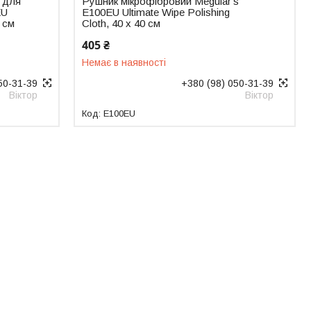
 для
Рушник мікрофібровий Meguiar's
EU
E100EU Ultimate Wipe Polishing
 см
Cloth, 40 х 40 см
405 ₴
Немає в наявності
50-31-39
+380 (98) 050-31-39
Віктор
Віктор
E100EU