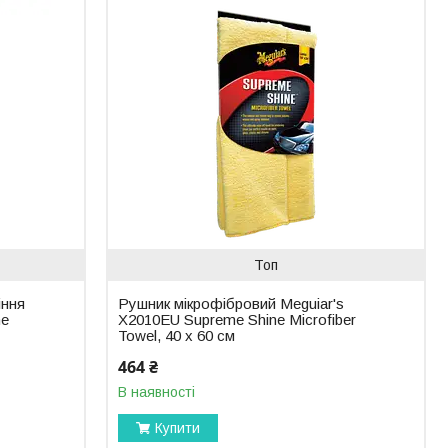
Топ
іння
Рушник мікрофібровий Meguiar's
ne
X2010EU Supreme Shine Microfiber
Towel, 40 х 60 см
464 ₴
В наявності
Купити