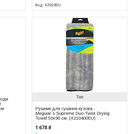
X2010EU
Топ
води
t
см
Рушник для сушіння кузова -
Meguiar`s Supreme Duo Twist Drying
Towel 50x90 см. (X210400EU)
1 678 ₴