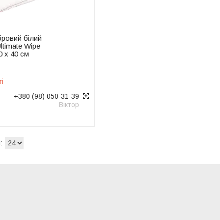
бровий білий
ltimate Wipe
40 х 40 см
ті
+380 (98) 050-31-39
Віктор