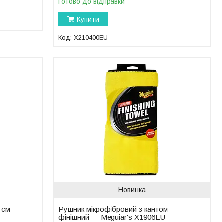
Готово до відправки
Купити
X210400EU
Новинка
5 см
Рушник мікрофібровий з кантом
фінішний — Meguiar's X1906EU