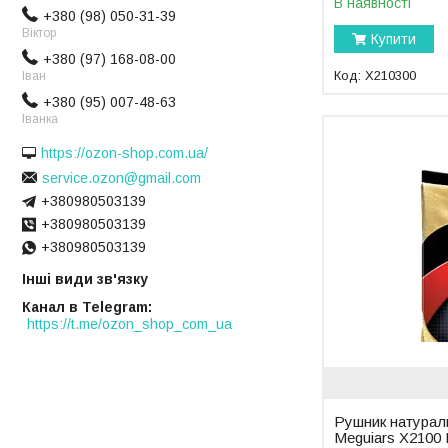
В наявності
+380 (98) 050-31-39
Віктор
Купити
+380 (97) 168-08-00
X210300
Іван
+380 (95) 007-48-63
Іванка
https://ozon-shop.com.ua/
service.ozon@gmail.com
+380980503139
+380980503139
+380980503139
Інші види зв'язку
Канал в Telegram
https://t.me/ozon_shop_com_ua
Рушник натурал
Meguiars X2100 