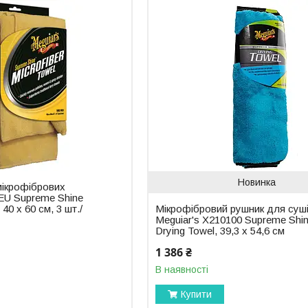
Новинка
мікрофібрових
EU Supreme Shine
 40 х 60 см, 3 шт./
Мікрофібровий рушник для суш
Meguiar's X210100 Supreme Shi
Drying Towel, 39,3 x 54,6 см
1 386 ₴
В наявності
Купити